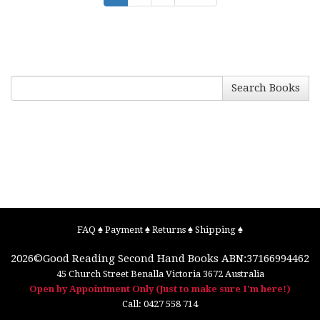
Search Books
FAQ
♠
Payment
♠
Returns
♠
Shipping
♠
2026©
Good Reading Second Hand Books
ABN:37166994462
45 Church Street
Benalla
Victoria
3672
Australia
Open by Appointment Only (Just to make sure I'm here!)
Call:
0427 558 714