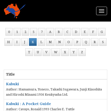
Togg
navi
0
1
2
5
7
A
B
C
D
E
F
G
H
I
J
K
L
M
N
O
P
Q
R
S
T
U
V
W
X
Y
Z
Title
Kabuki
Author: Hamamura, Yonezo, Takashi Sugawara, Junji Kinoshita
and Hiroshi Minami 1956 Kenkyusha Ltd.
Kabuki : A Pocket Guide
Author: Cavaye, Ronald 1993 Charles E. Tuttle